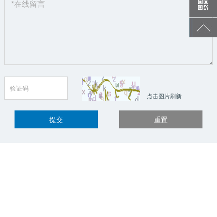
点击图片刷新
提交
重置
网站地图
|
法律声明
|
联系我们
©2023 河南省前进科化集团 版权所有
[豫ICP备17042002号]
豫公
网安备 41032702000015号